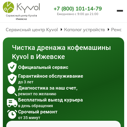
+7 (800) 101-14-79
Ежедневно с 9:00 до 21:00
Сервисный центр Kyvol
в
Ижевске
Сервисный центр Kyvol
Каталог устройств
Ремон
Чистка дренажа кофемашины
Kyvol в Ижевске
Официальный сервис
Гарантийное обслуживание
до 3 лет
Диагностика за наш счет,
ремонт по желанию
Бесплатный выезд курьера
в день обращения
Срочный ремонт
от 35 минут