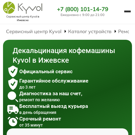
+7 (800) 101-14-79
Ежедневно с 9:00 до 21:00
Сервисный центр Kyvol
в
Ижевске
Сервисный центр Kyvol
Каталог устройств
Ремон
Декальцинация кофемашины
Kyvol в Ижевске
Официальный сервис
Гарантийное обслуживание
до 3 лет
Диагностика за наш счет,
ремонт по желанию
Бесплатный выезд курьера
в день обращения
Срочный ремонт
от 35 минут