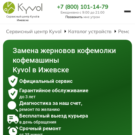
+7 (800) 101-14-79
Ежедневно с 9:00 до 21:00
Сервисный центр Kyvol
в
Позвонить
мне утром
Ижевске
Сервисный центр Kyvol
Каталог устройств
Ремон
Замена жерновов кофемолки
кофемашины
Kyvol в Ижевске
Официальный сервис
Гарантийное обслуживание
до 3 лет
Диагностика за наш счет,
ремонт по желанию
Бесплатный выезд курьера
в день обращения
Срочный ремонт
от 35 минут